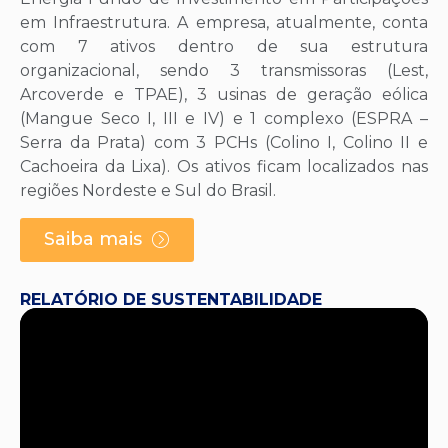
em Infraestrutura. A empresa, atualmente, conta
com 7 ativos dentro de sua estrutura
organizacional, sendo 3 transmissoras (Lest,
Arcoverde e TPAE), 3 usinas de geração eólica
(Mangue Seco I, III e IV) e 1 complexo (ESPRA –
Serra da Prata) com 3 PCHs (Colino I, Colino II e
Cachoeira da Lixa). Os ativos ficam localizados nas
regiões Nordeste e Sul do Brasil.
Saiba mais
RELATÓRIO DE SUSTENTABILIDADE